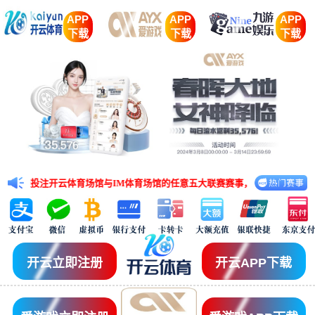
APP
APP
APP
下载
下载
下载
注开云体育场馆与IM体育场馆的任意五大联赛赛事，有效投注额≥3,888元，
开云立即注册
开云APP下载