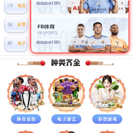
电竞
彩票
电子